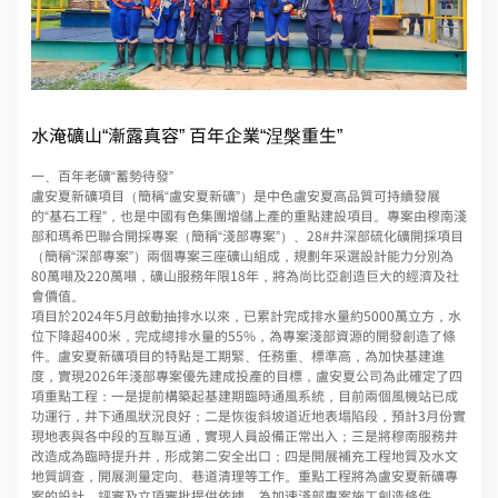
水淹礦山“漸露真容” 百年企業“涅槃重生”
一、百年老礦“蓄勢待發”
盧安夏新礦項目（簡稱“盧安夏新礦”）是中色盧安夏高品質可持續發展
的“基石工程”，也是中國有色集團增儲上產的重點建設項目。專案由穆南淺
部和瑪希巴聯合開採專案（簡稱“淺部專案”）、28#井深部硫化礦開採項目
（簡稱“深部專案”）兩個專案三座礦山組成，規劃年采選設計能力分別為
80萬噸及220萬噸，礦山服務年限18年，將為尚比亞創造巨大的經濟及社
會價值。
項目於2024年5月啟動抽排水以來，已累計完成排水量約5000萬立方，水
位下降超400米，完成總排水量的55%，為專案淺部資源的開發創造了條
件。盧安夏新礦項目的特點是工期緊、任務重、標準高，為加快基建進
度，實現2026年淺部專案優先建成投產的目標，盧安夏公司為此確定了四
項重點工程：一是提前構築起基建期臨時通風系統，目前兩個風機站已成
功運行，井下通風狀況良好；二是恢復斜坡道近地表塌陷段，預計3月份實
現地表與各中段的互聯互通，實現人員設備正常出入；三是將穆南服務井
改造成為臨時提升井，形成第二安全出口；四是開展補充工程地質及水文
地質調查，開展測量定向、巷道清理等工作。重點工程將為盧安夏新礦專
案的設計、評審及立項審批提供依據，為加速淺部專案施工創造條件。